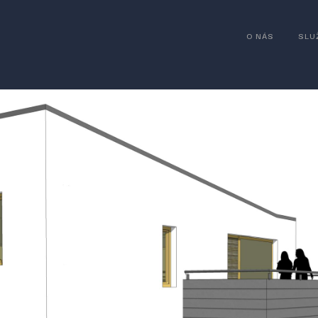
O NÁS
SLU